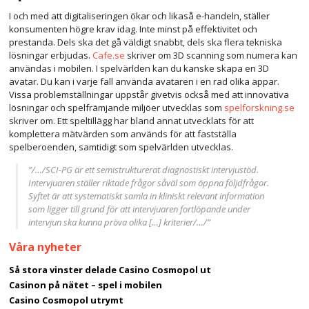
I och med att digitaliseringen ökar och likaså e-handeln, ställer
konsumenten högre krav idag. Inte minst på effektivitet och
prestanda. Dels ska det gå väldigt snabbt, dels ska flera tekniska
lösningar erbjudas.
Cafe.se
skriver om 3D scanning som numera kan
användas i mobilen. I spelvärlden kan du kanske skapa en 3D
avatar. Du kan i varje fall använda avataren i en rad olika appar.
Vissa problemställningar uppstår givetvis också med att innovativa
lösningar och spelfrämjande miljöer utvecklas som
spelforskning.se
skriver om. Ett speltillägg har bland annat utvecklats för att
komplettera mätvärden som används för att fastställa
spelberoenden, samtidigt som spelvärlden utvecklas.
”/…/SCI-PG är ett semistrukturerat diagnostiskt intervjustöd.
Intervjuaren ställer riktade frågor såväl som öppna följdfrågor.
Syftet är att systematiskt samla in kliniskt relevant information
som ligger till grund för att intervjuaren fortlöpande under
intervjun ska kunna pröva olika […] kriterier/…/”
Våra nyheter
Så stora vinster delade Casino Cosmopol ut
Casinon på nätet – spel i mobilen
Casino Cosmopol utrymt