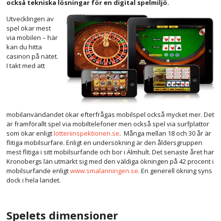
också tekniska lösningar för en digital spelmiljö.
Utvecklingen av
spel ökar mest
via mobilen – här
kan du hitta
casinon på nätet.
I takt med att
mobilanvändandet ökar efterfrågas mobilspel också mycket mer. Det
är framförallt spel via mobiltelefoner men också spel via surfplattor
som ökar enligt
lotteriinspektionen.se
. Många mellan 18 och 30 år är
flitiga mobilsurfare. Enligt en undersökning är den åldersgruppen
mest flitiga i sitt mobilsurfande och bor i Älmhult. Det senaste året har
Kronobergs län utmärkt sig med den väldiga ökningen på 42 procent i
mobilsurfande enligt
www.smalanningen.se
. En generell ökning syns
dock i hela landet.
Spelets dimensioner