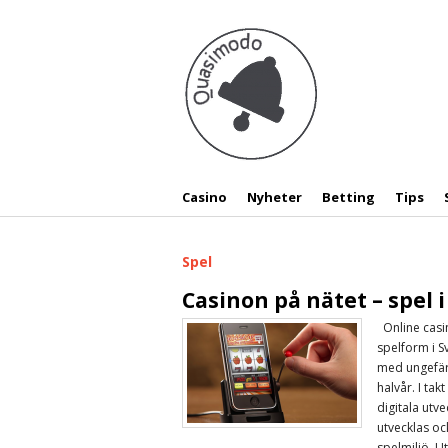
Casino
Nyheter
Betting
Tips
Spel
Casinon på nätet – spel 
Online casi
spelform i 
med ungefär
halvår. I tak
digitala utve
utvecklas oc
spelmiljö. U