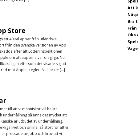
Spel
Att 
Nätp
Bra t
Från 
pp Store
Öka 
gs ett 40-tal appar från utländska
Spela
ort från den svenska versionen av App
Vägen
 skedde efter att Lotteriinspektionen
pple om att apparna var olagliga. Nu
illbaka igen eftersom det visade sig att
 stred mot Apples regler. Nu har de […]
ar
r till att vi människor vill ha lite
h underhållning så finns det mycket att
. Kanske är utbudet av underhållning,
rkliga livet och online, så stort för att vi
er pressade av jobb och krav att vi