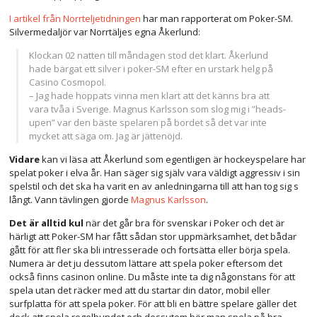
I artikel från Norrteljetidningen
har man rapporterat om Poker-SM.
Silvermedaljör var Norrtäljes egna Åkerlund:
Klockan 02 natten till måndagen stod det klart. Åkerlund
hade bärgat ett silver i poker-SM efter en urstark helg på
Casino Cosmopol.
– Jag hade hoppats vinna men klart att det känns bra att
vara tvåa i Sverige. Magnus Karlsson som slog mig i ”heads-
upen” var den bäste spelaren på bordet så det var inte
mycket att säga om. Jag är jättenöjd.
Vidare
kan vi läsa att Åkerlund som egentligen är hockeyspelare har
spelat poker i elva år. Han säger sig själv vara väldigt aggressiv i sin
spelstil och det ska ha varit en av anledningarna till att han tog sig s
långt. Vann tävlingen gjorde
Magnus Karlsson
.
Det är alltid kul
när det går bra för svenskar i Poker och det är
härligt att Poker-SM har fått sådan stor uppmärksamhet, det bådar
gått för att fler ska bli intresserade och fortsätta eller börja spela.
Numera är det ju dessutom lättare att spela poker eftersom det
också finns casinon online. Du måste inte ta dig någonstans för att
spela utan det räcker med att du startar din dator, mobil eller
surfplatta för att spela poker. För att bli en bättre spelare gäller det